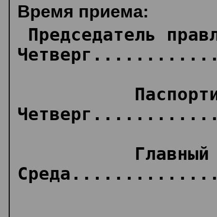
Время приема:
 Председатель правления

Четверг............
           Паспортист 

Четверг............
           Главный инженер

Среда.............