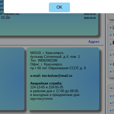
Not valid!
!
 воды!
2026-08-04
 воды!
2026-07-27
OK
горячей воды.
2026-06-01
евая обработка.
2026-05-25
 11. 03.26г
2026-03-10
Адре
660119, г. Красноярск,
бульвар Солнечный, д.4, пом. 1
:00

Тел. 89082082286
Офис: г. Красноярск,
пр-т 60 лет Образования СССР, д. 8
:00

e-mail: tsn-bulvar@mail.ru
13:00
Аварийная служба:
224-13-65 и 224-55-35
в рабочие дни с 17:00 до 08:00,
в выходные и праздничные дни-
круглосуточно