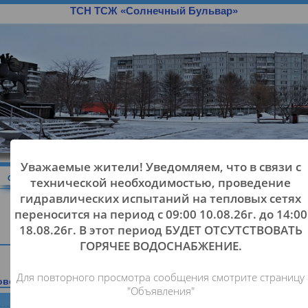
ТСН ТСЖ «Солнечный Бульвар»
Уважаемые жители! Уведомляем, что в свя
я
Объявления
Новости
Должники
Обращения
Ква
технической необходимостью, проведен
гидравлических испытаний на тепловых с
переносится на период с 09:00 10.08.26г. до 
18.08.26г. В этот период БУДЕТ ОТСУТСТВО
Главная
ГОРЯЧЕЕ ВОДОСНАБЖЕНИЕ.
Для повторного просмотра сообщения смотрите стр
и новости
/Все объявления >>
/Все новости >>
"Объявления"