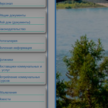
Правление
Ревизионная комиссия
е
Персонал
Общие документы
Мой дом (документы)
Законодательство
Фотогалерея
Полезная информация
Должники
Поставщики коммунальных и
др. услуг
Потребление коммунальных
ресурсов
в