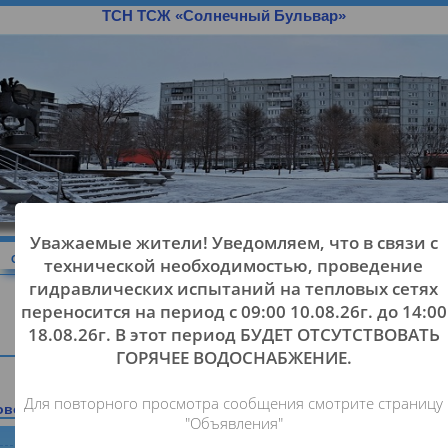
ТСН ТСЖ «Солнечный Бульвар»
Уважаемые жители! Уведомляем, что в свя
я
Объявления
Новости
Должники
Обращения
Ква
технической необходимостью, проведен
гидравлических испытаний на тепловых с
переносится на период с 09:00 10.08.26г. до 
18.08.26г. В этот период БУДЕТ ОТСУТСТВО
Главная
ГОРЯЧЕЕ ВОДОСНАБЖЕНИЕ.
Для повторного просмотра сообщения смотрите стр
и новости
/Все объявления >>
/Все новости >>
"Объявления"