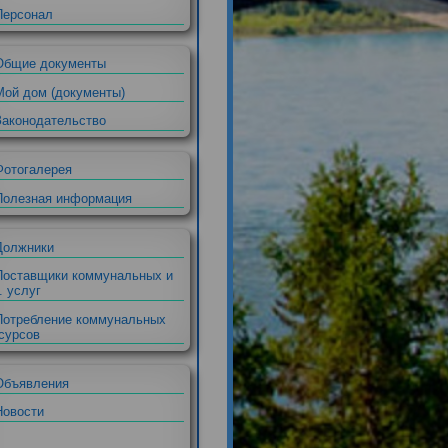
Правление
Ревизионная комиссия
е
Персонал
Общие документы
Мой дом (документы)
Законодательство
Фотогалерея
Полезная информация
Должники
Поставщики коммунальных и
др. услуг
Потребление коммунальных
ресурсов
в