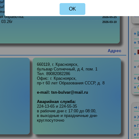
Not valid!
!
 воды!
2026-08-04
 воды!
2026-07-27
OK
горячей воды.
2026-06-01
евая обработка.
2026-05-25
 11. 03.26г
2026-03-10
Адре
660119, г. Красноярск,
бульвар Солнечный, д.4, пом. 1
:00

Тел. 89082082286
Офис: г. Красноярск,
пр-т 60 лет Образования СССР, д. 8
:00

e-mail: tsn-bulvar@mail.ru
13:00
Аварийная служба:
224-13-65 и 224-55-35
в рабочие дни с 17:00 до 08:00,
в выходные и праздничные дни-
круглосуточно